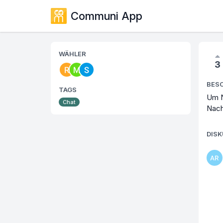
Communi App
WÄHLER
3
BES
TAGS
Um N
Chat
Nach
DIS