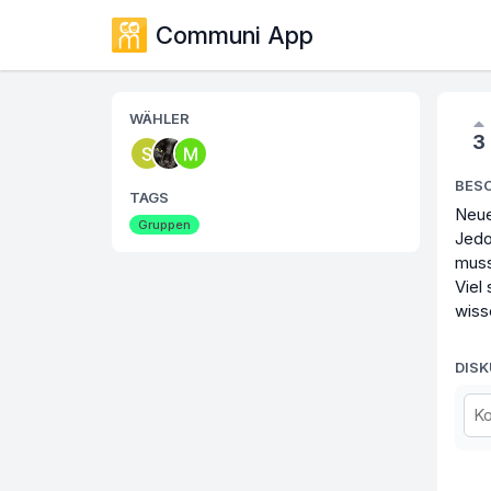
Communi App
WÄHLER
3
BES
TAGS
Neue
Gruppen
Jedo
muss
Viel
wiss
DIS