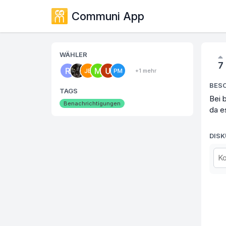
Communi App
WÄHLER
7
+1 mehr
BES
TAGS
Bei 
Benachrichtigungen
da e
DIS