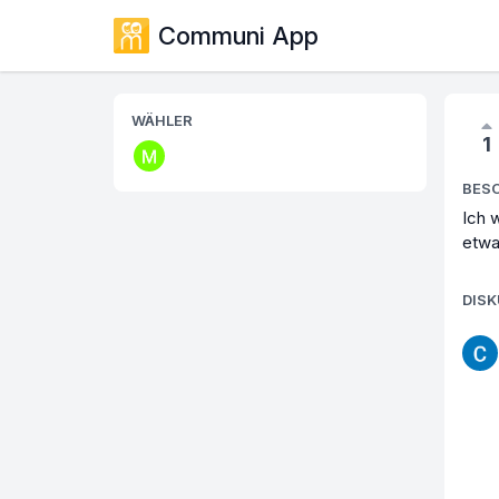
Communi App
WÄHLER
1
BES
Ich 
etwa
DIS