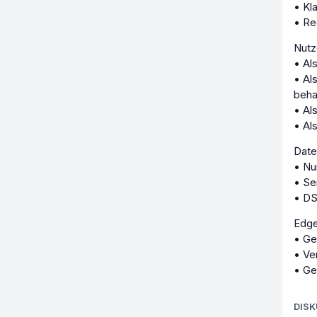
• Kl
• Re
Nutz
• Al
• Al
beha
• Al
• Al
Date
• Nu
• Se
• DS
Edg
• Ge
• Ve
• Ge
DIS