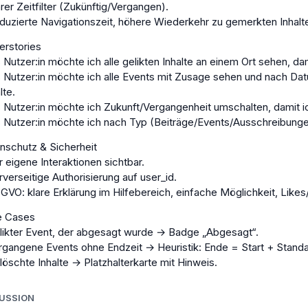
arer Zeitfilter (Zukünftig/Vergangen).
duzierte Navigationszeit, höhere Wiederkehr zu gemerkten Inhalt
erstories
s Nutzer:in möchte ich alle gelikten Inhalte an einem Ort sehen, da
s Nutzer:in möchte ich alle Events mit Zusage sehen und nach Datu
lte.
s Nutzer:in möchte ich Zukunft/Vergangenheit umschalten, damit ic
s Nutzer:in möchte ich nach Typ (Beiträge/Events/Ausschreibungen)
nschutz & Sicherheit
r eigene Interaktionen sichtbar.
rverseitige Authorisierung auf user_id.
GVO: klare Erklärung im Hilfebereich, einfache Möglichkeit, Like
e Cases
likter Event, der abgesagt wurde → Badge „Abgesagt“.
rgangene Events ohne Endzeit → Heuristik: Ende = Start + Stand
löschte Inhalte → Platzhalterkarte mit Hinweis.
KUSSION