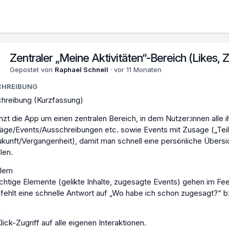
Zentraler „Meine Aktivitäten“-Bereich (Likes, 
Gepostet von
Raphael Schnell
·
vor 11 Monaten
CHREIBUNG
hreibung (Kurzfassung)
nzt die App um einen zentralen Bereich, in dem Nutzer:innen alle i
räge/Events/Ausschreibungen etc. sowie Events mit Zusage („Teilnah
ukunft/Vergangenheit), damit man schnell eine persönliche Über
len.
blem
chtige Elemente (gelikte Inhalte, zugesagte Events) gehen im Fee
 fehlt eine schnelle Antwort auf „Wo habe ich schon zugesagt?“ b
e
lick-Zugriff auf alle eigenen Interaktionen.