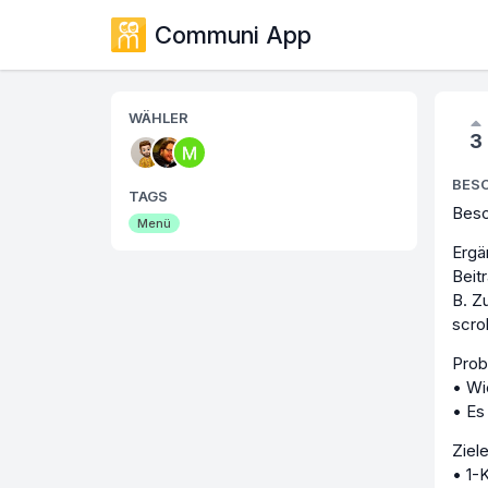
Communi App
WÄHLER
3
BES
TAGS
Besc
Menü
Ergä
Beit
B. Z
scrol
Pro
• Wi
• Es
Ziel
• 1-K