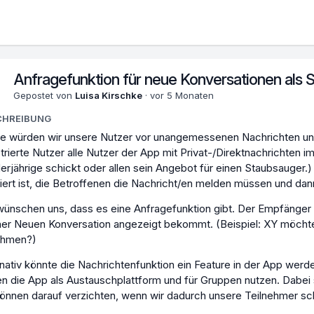
Anfragefunktion für neue Konversationen als 
3
Gepostet von
Luisa Kirschke
·
vor 5 Monaten
CHREIBUNG
e würden wir unsere Nutzer vor unangemessenen Nachrichten u
strierte Nutzer alle Nutzer der App mit Privat-/Direktnachrichten im
erjährige schickt oder allen sein Angebot für einen Staubsauger
iert ist, die Betroffenen die Nachricht/en melden müssen und dan
wünschen uns, dass es eine Anfragefunktion gibt. Der Empfänger
iner Neuen Konversation angezeigt bekommt. (Beispiel: XY möchte d
ehmen?)
rnativ könnte die Nachrichtenfunktion ein Feature in der App we
en die App als Austauschplattform und für Gruppen nutzen. Dabei 
können darauf verzichten, wenn wir dadurch unsere Teilnehmer sc