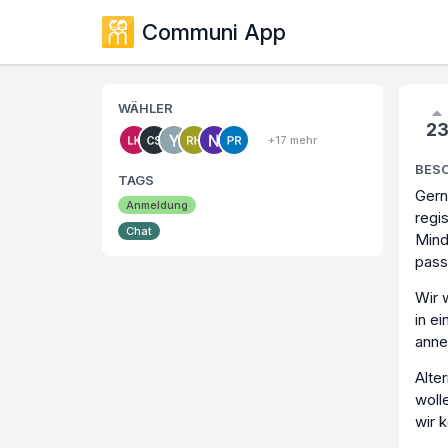
Communi App
WÄHLER
2
+17 mehr
BES
TAGS
Gern
Anmeldung
regi
Chat
Mind
pass
Wir 
in e
ann
Alte
woll
wir 