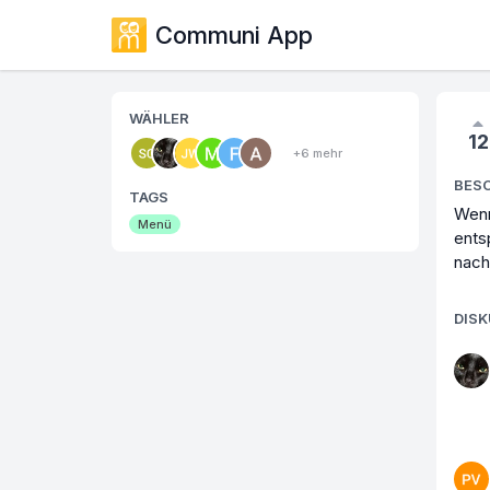
Communi App
WÄHLER
12
+6 mehr
BES
TAGS
Wenn
Menü
ents
nach
DIS